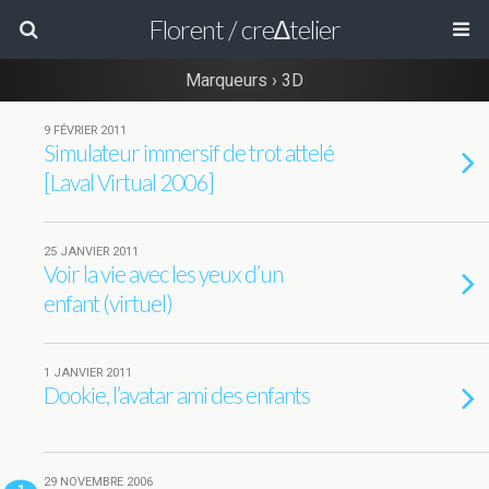
Florent / cre∆telier
Marqueurs › 3D
9 FÉVRIER 2011
Simulateur immersif de trot attelé
[Laval Virtual 2006]
25 JANVIER 2011
Voir la vie avec les yeux d’un
enfant (virtuel)
1 JANVIER 2011
Dookie, l’avatar ami des enfants
29 NOVEMBRE 2006