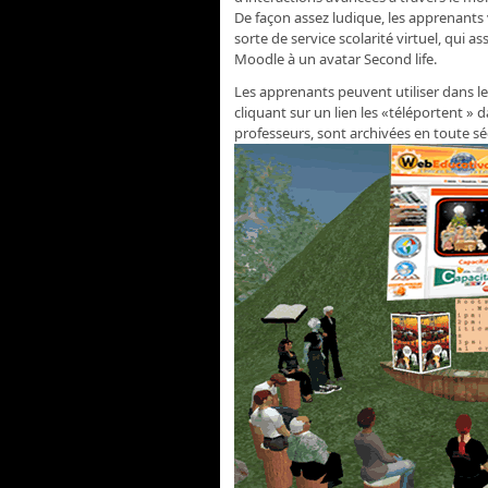
De façon assez ludique, les apprenants 
sorte de service scolarité virtuel, qui a
Moodle à un avatar Second life.
Les apprenants peuvent utiliser dans l
cliquant sur un lien les «téléportent » d
professeurs, sont archivées en toute s