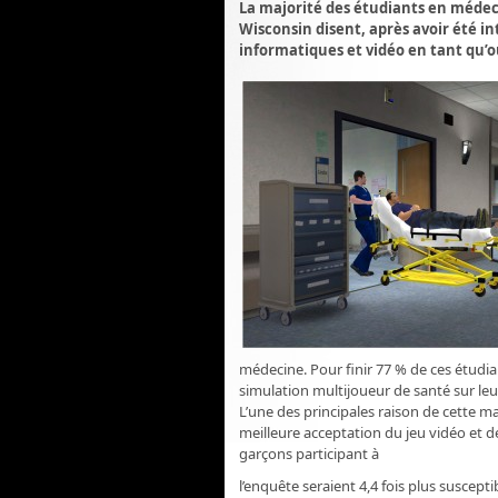
La majorité des étudiants en médeci
Wisconsin disent, après avoir été in
informatiques et vidéo en tant qu’o
médecine. Pour finir 77 % de ces étudian
simulation multijoueur de santé sur leur 
L’une des principales raison de cette m
meilleure acceptation du jeu vidéo et de
garçons participant à
l’enquête seraient 4,4 fois plus susceptib