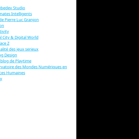
ebedev Studio
ates Intelligents
de Pierre Luc Granjon
on
tivity
al City & Digital World
face Z
ualité des jeux serieux
og Design
blog de Playtime
rvatoire des Mondes Numériques en
nces Humaines
ky