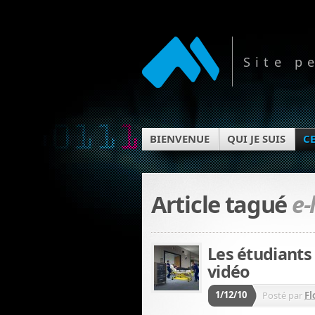
Site p
BIENVENUE
QUI JE SUIS
CE
Article tagué
e-
Les étudiants
vidéo
1/12/10
Posté par
Fl