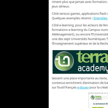
riment plus que jamais avec formation à
jeux sérieux.
Côté serious games, applications flash o
Quelques exemples récents :
Enercities
Côté e-learning, pour les acteurs de l’
formations e-learning du Campus num
AMénagement), ou encore l’l’Universit
une des sept Universités Numériques T
l’Enseignement supérieur et de la Rech
laissent une place importante au texte, 
contenus enrichirent d’animation de ba
sur l’outil français
e-doceo
pour la créa