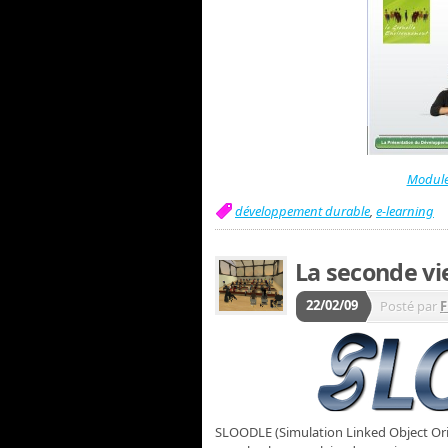
Module
développement durable
,
e-learning
La seconde vie
22/02/09
Posté par
F
SLOODLE (Simulation Linked Object Ori