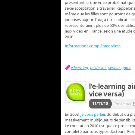
présentant ici une vraie problématique
sexe/acceptation à travailler. Rappelon
même que les filles sont pourtant de 
joueuses aujourd’hui, à titre indicatif el
représenteraient plus de 50% des utilis
jeux vidéo en France, selon une étude
2010.
Informations complémentaires
e-learning
,
médecine
,
serious game
l’e-learning 
vice versa)
11/11/10
Posté par
F
En 2008,
je vous parlai
s du début du pr
massivement multijoueurs de sensibili
Le constat en 2010 est que ce projet co
complété par tous types d’acteurs. Form