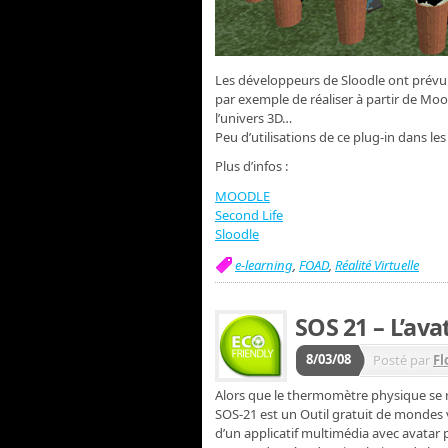
Les développeurs de Sloodle ont prévu 
par exemple de réaliser à partir de Mo
l’univers 3D…
Peu d’utilisations de ce plug-in dans 
Plus d’infos :
MOODLE
Second Life
Sloodle
e-learning
,
FOAD
,
Réalité Virtuelle
SOS 21 – L’ava
8/03/08
Posté par
Fl
Alors que le thermomètre physique se réc
SOS-21 est un Outil gratuit de mondes 
d’un applicatif multimédia avec avatar p