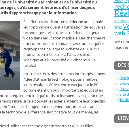
musique
ne de l’Université du Michigan et de l’Université du
rech
terrogés, qu’ils seraient heureux d’utiliser des jeux
Réal
utils d’apprentissage pour leur formation.
serious g
En effet ces étudiants en médecine ont signalé
Ve
tms
leur optimisme quant à l’utilisation de nouvelles
web 2
technologies telles que les médias et les jeux
vidéo dans l’éducation médicale. Des chercheurs
WP Cumu
ont confirmé cette tendance avec une enquête
require
regroupant une large fourchette de 30 à 217
étudiants en médecine, à l’Université du
Michigan et à l’Université du Wisconsin. Le
DES 
résultat
est criant : 98 % des étudiants interrogés aiment
Bioz
l’idée d’utiliser la technologie pour améliorer
breve
leurs résultats. 80 % d’entre eux jugent le PC
Pasca
comme étant un outil important et éducatif en
Site 
ts ont également indiqué qu’ils utiliseraient avec plaisir une
Terrif
temps libre, si cela pouvait les aider à atteindre leur objectifs.
ajorité serait le changement de génération, implicant une
 la technologie. Différence significative tout de même, les
LIEN
les d’utiliser ces technologies interactives que les filles,