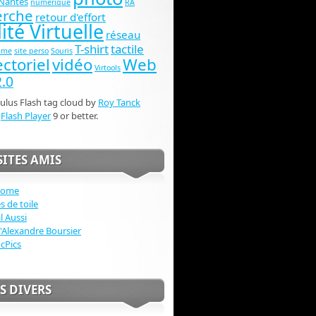
Nantes
numérique
RA
erche
retour d'effort
ité Virtuelle
réseau
T-shirt
tactile
ame
site perso
Souris
ctoriel
vidéo
Web
Virtools
.0
lus Flash tag cloud by
Roy Tanck
s
Flash Player
9 or better.
SITES AMIS
home
s de toile
l Aussi
d'Alexandre Boursier
icPics
S DIVERS