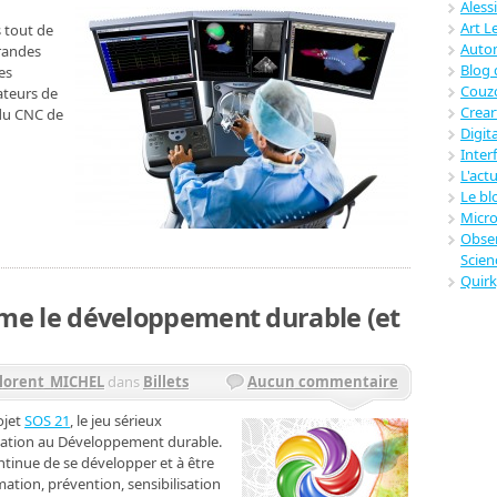
Alessi
Art L
s tout de
Autom
grandes
Blog 
les
Couz
ateurs de
Crear
 du CNC de
Digit
Inter
L'act
Le bl
Micro
Obse
Scie
Quir
aime le développement durable (et
lorent_MICHEL
dans
Billets
Aucun commentaire
ojet
SOS 21
, le jeu sérieux
sation au Développement durable.
ntinue de se développer et à être
ation, prévention, sensibilisation