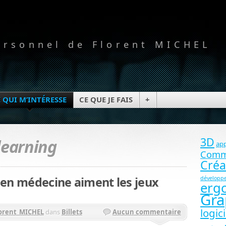
ersonnel de Florent MICHEL
 QUI M’INTÉRESSE
CE QUE JE FAIS
+
3D
learning
app
Comm
Créa
 en médecine aiment les jeux
développ
erg
Gra
logici
orent_MICHEL
dans
Billets
Aucun commentaire