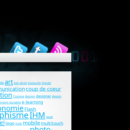
art
le
bel objet
bidouille
brevet
unication
coup de coeur
tion
designer
Cuisine
design
dessin
e-learning
ement durable
onomie
Flash
phisme
IHM
laval
el
mobile
logo
multitouch
midi
photo