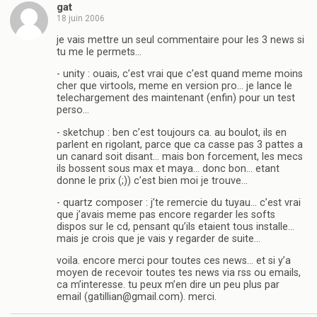
gat
18 juin 2006
je vais mettre un seul commentaire pour les 3 news si
tu me le permets…
- unity : ouais, c’est vrai que c’est quand meme moins
cher que virtools, meme en version pro… je lance le
telechargement des maintenant (enfin) pour un test
perso…
- sketchup : ben c’est toujours ca. au boulot, ils en
parlent en rigolant, parce que ca casse pas 3 pattes a
un canard soit disant… mais bon forcement, les mecs
ils bossent sous max et maya… donc bon… etant
donne le prix (;)) c’est bien moi je trouve…
- quartz composer : j’te remercie du tuyau… c’est vrai
que j’avais meme pas encore regarder les softs
dispos sur le cd, pensant qu’ils etaient tous installe…
mais je crois que je vais y regarder de suite…
voila. encore merci pour toutes ces news… et si y’a
moyen de recevoir toutes tes news via rss ou emails,
ca m’interesse. tu peux m’en dire un peu plus par
email (gatillian@gmail.com). merci.