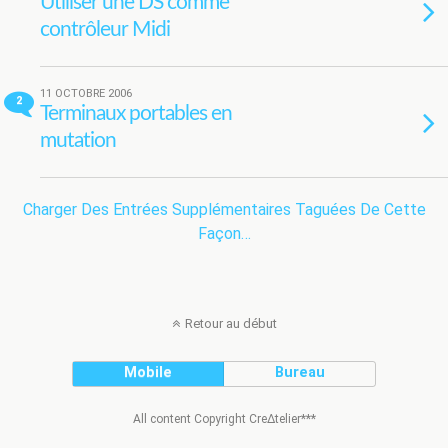
Utiliser une DS comme
contrôleur Midi
11 OCTOBRE 2006
2
Terminaux portables en
mutation
Charger Des Entrées Supplémentaires Taguées De Cette
Façon…
Retour au début
Mobile
Bureau
All content Copyright Cre∆telier***