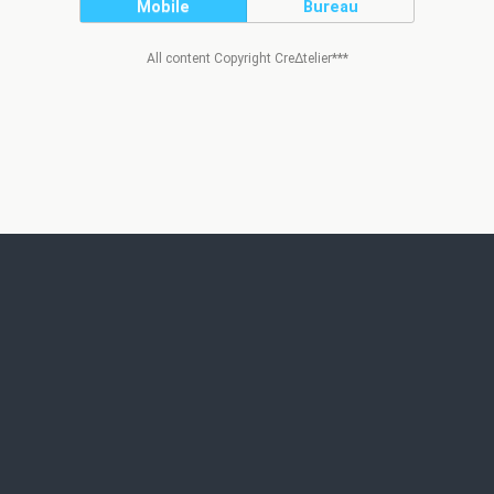
Mobile
Bureau
All content Copyright Cre∆telier***