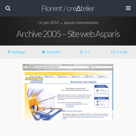
Florent / cre∆telier
16 juin 2010 ↔ aucun commentaire
Archive 2005 – Site web Asparis
Partager
Tweeter
+ 1
E-mail