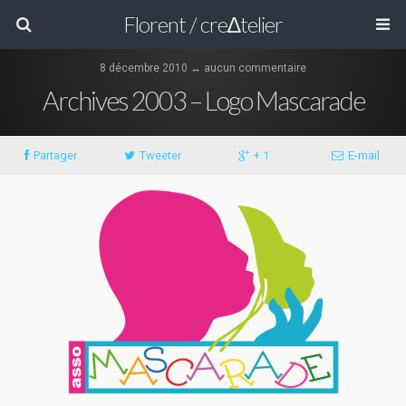
Florent / cre∆telier
8 décembre 2010 ↔ aucun commentaire
Archives 2003 – Logo Mascarade
Partager
Tweeter
+ 1
E-mail