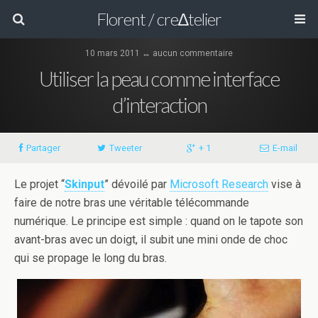
Florent / cre∆telier
10 mars 2011 ↔ aucun commentaire
Utiliser la peau comme interface
d’interaction
Partager
Tweeter
+ 1
E-mail
Le projet “
Skinput
” dévoilé par
Microsoft Research
vise à
faire de notre bras une véritable télécommande
numérique. Le principe est simple : quand on le tapote son
avant-bras avec un doigt, il subit une mini onde de choc
qui se propage le long du bras.