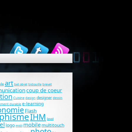
art
le
bel objet
bidouille
brevet
unication
coup de coeur
tion
designer
Cuisine
design
dessin
e-learning
ement durable
onomie
Flash
phisme
IHM
laval
el
mobile
logo
multitouch
midi
photo