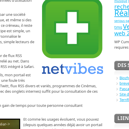
nnées d’utilisation
musique
rech
Réal
ar une société
oque, et même si des
serious g
Ve
e créneau, il reste
tms
cipe est simple, un
web 2
rsonnalise le
, simple lecteurs de
WP Cumu
require
r de flux RSS
relié au net. Dans
DES 
RSS intégré à Safari.
ls, mon portail est
Bioz
une foule très
breve
, Twitt, flux RSS divers et variés, programmes de Cinémas,
Pasca
c des onglets internes) suffit pour la consultation de ces
Site 
Terrif
n gain de temps
pour toute personne consultant
LIEN
Et comme les usages évoluent, vous pouvez
(depuis quelques années déjà) avoir un portail