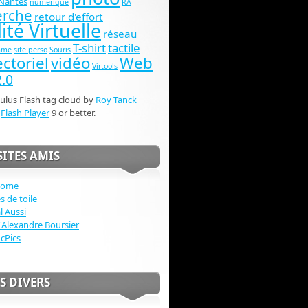
Nantes
numérique
RA
erche
retour d'effort
ité Virtuelle
réseau
T-shirt
tactile
ame
site perso
Souris
ctoriel
vidéo
Web
Virtools
.0
lus Flash tag cloud by
Roy Tanck
s
Flash Player
9 or better.
SITES AMIS
home
s de toile
l Aussi
d'Alexandre Boursier
icPics
S DIVERS