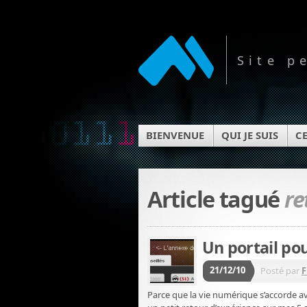
Site p
BIENVENUE
QUI JE SUIS
CE
Article tagué
re
Un portail po
21/12/10
Posté par
F
Parce que la vie numérique s’accorde av