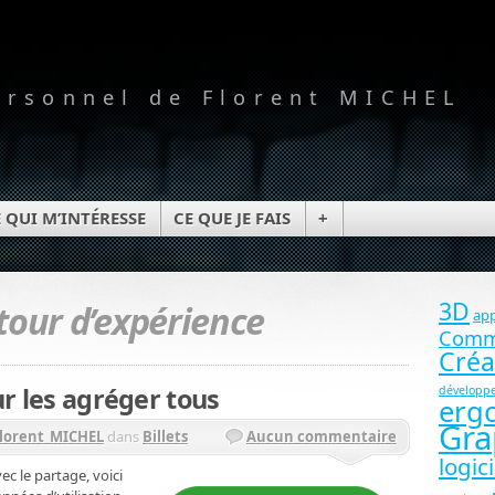
ersonnel de Florent MICHEL
 QUI M’INTÉRESSE
CE QUE JE FAIS
+
3D
tour d’expérience
app
Comm
Créa
ur les agréger tous
développ
erg
Gra
lorent_MICHEL
dans
Billets
Aucun commentaire
logici
ec le partage, voici