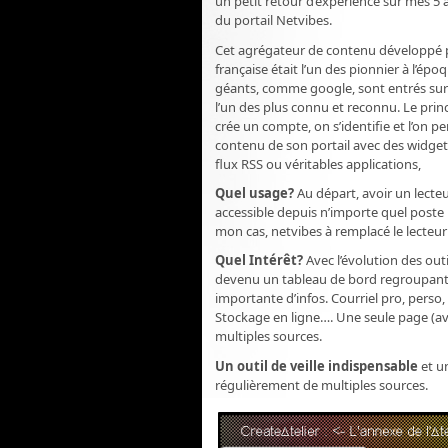
un petit retour d’expérience sur mes 5 a
du portail Netvibes.
Cet agrégateur de contenu développé p
française était l’un des pionnier à l’ép
géants, comme google, sont entrés sur c
l’un des plus connu et reconnu. Le prin
crée un compte, on s’identifie et l’on pe
contenu de son portail avec des widgets
flux RSS ou véritables applications,
Quel usage?
Au départ, avoir un lecteu
accessible depuis n’importe quel poste 
mon cas, netvibes à remplacé le lecteur 
Quel Intérêt?
Avec l’évolution des outi
devenu un tableau de bord regroupant 
importante d’infos. Courriel pro, perso
Stockage en ligne…. Une seule page (ave
multiples sources.
Un outil de veille indispensable
et u
régulièrement de multiples sources.