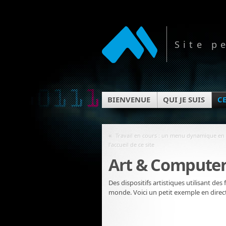
Site p
BIENVENUE
QUI JE SUIS
CE
«
Travail en cours : un menu dynamique en 
l’accueil de ce site
Art & Computer
Des dispositifs artistiques utilisant des
monde. Voici un petit exemple en direct 