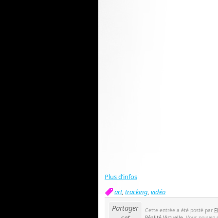
Plus d’infos
art
,
tracking
,
vidéo
Partager
Cette entrée a été posté par
F
cet
Réalité Virtuelle
. Vous pouvez 