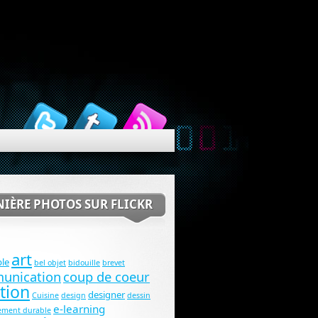
IÈRE PHOTOS SUR FLICKR
art
le
bel objet
bidouille
brevet
unication
coup de coeur
tion
designer
Cuisine
design
dessin
e-learning
ement durable