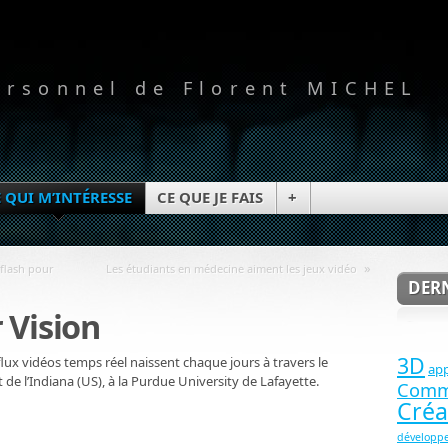
ersonnel de Florent MICHEL
 QUI M’INTÉRESSE
CE QUE JE FAIS
+
»
flash pour
Les étudiants en médecine aiment les jeux vidéo
DERN
 Vision
3D
 flux vidéos temps réel naissent chaque jours à travers le
app
de l’Indiana (US), à la Purdue University de Lafayette.
Comm
Créa
développ