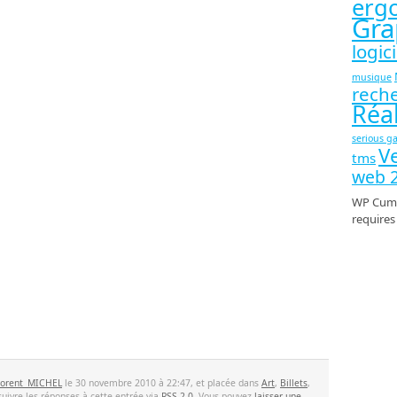
erg
Gra
logici
musique
rech
Réal
serious g
Ve
tms
web 2
WP Cumu
require
lorent_MICHEL
le 30 novembre 2010 à 22:47, et placée dans
Art
,
Billets
,
suivre les réponses à cette entrée via
RSS 2.0
. Vous pouvez
laisser une