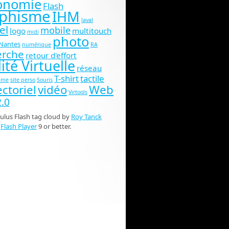
onomie
Flash
phisme
IHM
laval
el
mobile
logo
multitouch
midi
photo
Nantes
numérique
RA
erche
retour d'effort
ité Virtuelle
réseau
T-shirt
tactile
ame
site perso
Souris
ctoriel
vidéo
Web
Virtools
.0
lus Flash tag cloud by
Roy Tanck
s
Flash Player
9 or better.