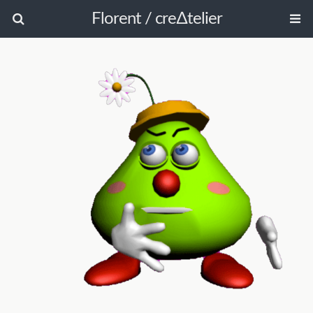
Florent / cre∆telier