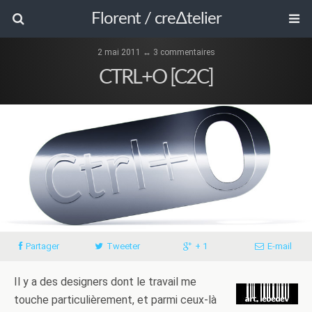
Florent / cre∆telier
2 mai 2011 ↔ 3 commentaires
CTRL+O [C2C]
Partager
Tweeter
+ 1
E-mail
Il y a des designers dont le travail me
touche particulièrement, et parmi ceux-là