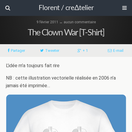
Florent / cre∆telier
9 février 2011 ↔ aucun commentaire
The Clown War [T-Shirt]
Partager
Tweeter
+ 1
E-mail
L’idée m’a toujours fait rire
NB : cette illustration vectorielle réalisée en 2006 n’a
jamais été imprimée…