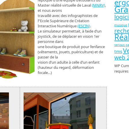
erg
l’époque d’une équipe d’étudiants du
Master réalité virtuelle de Laval
(MNRV)
,
Gra
et nous avons
logici
travaillé avec des infographistes de
l”Ecole Supérieure de Création
musique
Interactive Numérique
(ESCIN)
.
rech
Le simulateur permettait, à l’aide d’un
Réal
joystick, de se déplacer en vision 1er
personne dans
serious g
une boutique de produit pour l’enfance
Ve
tms
(vêtements, jouets, puériculture) et de
web 2
passer de la
vision d’un adulte à celle d’un enfant
WP Cumu
(hauteur du regard, déformation
require
focale…)