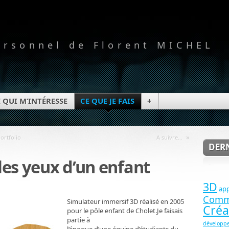
ersonnel de Florent MICHEL
 QUI M’INTÉRESSE
CE QUE JE FAIS
+
»
ortfolio
A suivre…
DERN
 les yeux d’un enfant
3D
app
Comm
Simulateur immersif 3D réalisé en 2005
Créa
pour le pôle enfant de Cholet.Je faisais
partie à
développ