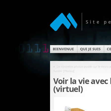
Site p
BIENVENUE
QUI JE SUIS
CE
«
De nouvelles photos postés sur le micro-p
Tumblr [Photos]
Voir la vie avec
(virtuel)