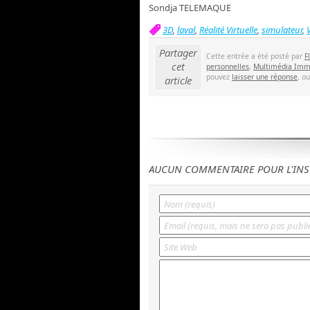
Sondja TELEMAQUE
3D
,
laval
,
Réalité Virtuelle
,
simulateur
,
Partager
Cette entrée a été posté par
F
cet
personnelles
,
Multimédia Imm
pouvez
laisser une réponse
, o
article
AUCUN COMMENTAIRE POUR L'INS