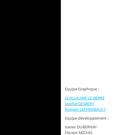
Equipe Graphique :
GUILLAUME LE BERRE
Sophie GESBERT
Romain LECHERBAULT
Equipe développement :
Xavier DUBERNAY
Florent MICHEL