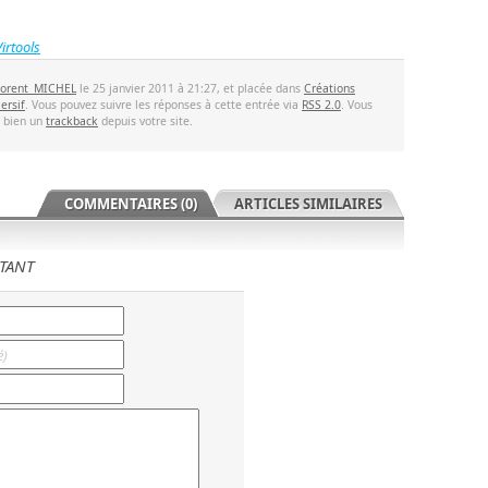
Virtools
lorent_MICHEL
le 25 janvier 2011 à 21:27, et placée dans
Créations
ersif
. Vous pouvez suivre les réponses à cette entrée via
RSS 2.0
. Vous
u bien un
trackback
depuis votre site.
COMMENTAIRES (0)
ARTICLES SIMILAIRES
TANT