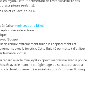
e en rayon. Le tout permettant de tester la visibilité des
 prescripteurs (enfants).
à Cholet et Laval en 2006.
 à réaliser (
voir cet autre billet
)
ception des interactions
hique
vec l’équipe
 afin de rendre extrêmement fluide les déplacements et
uvements avec le Joystick. Cette fluidité permettait d’utiliser
 le mal du virtuel.
u regard avec le mini joystick “pov” manœuvré avec le pouce,
hassés avec le manche et régler l’age du spectateur avec la
Tous le développement à été réalisé sous Virtools en Bulding