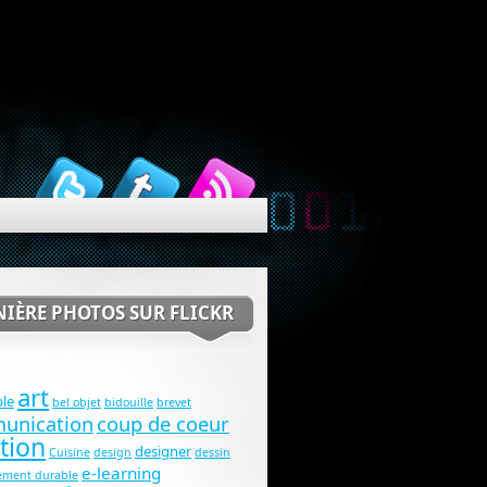
IÈRE PHOTOS SUR FLICKR
art
le
bel objet
bidouille
brevet
unication
coup de coeur
tion
designer
Cuisine
design
dessin
e-learning
ement durable