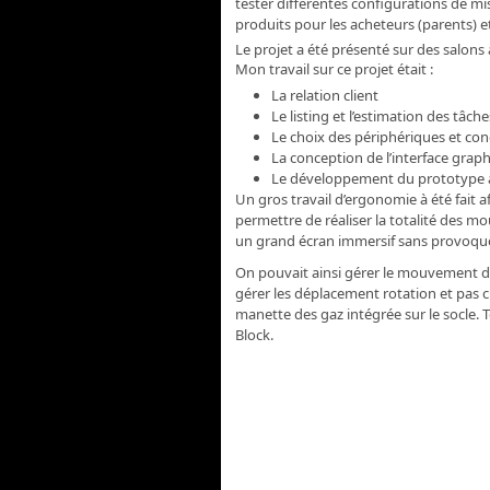
tester différentes configurations de mis
produits pour les acheteurs (parents) et
Le projet a été présenté sur des salons 
Mon travail sur ce projet était :
La relation client
Le listing et l’estimation des tâches
Le choix des périphériques et con
La conception de l’interface grap
Le développement du prototype a
Un gros travail d’ergonomie à été fait
permettre de réaliser la totalité des mo
un grand écran immersif sans provoquer
On pouvait ainsi gérer le mouvement d
gérer les déplacement rotation et pas c
manette des gaz intégrée sur le socle. 
Block.