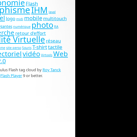
onomie
Flash
phisme
IHM
laval
el
mobile
logo
multitouch
midi
photo
Nantes
numérique
RA
erche
retour d'effort
ité Virtuelle
réseau
T-shirt
tactile
ame
site perso
Souris
ctoriel
vidéo
Web
Virtools
.0
lus Flash tag cloud by
Roy Tanck
s
Flash Player
9 or better.